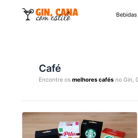
Ir
para
Bebidas 
o
conteúdo
Café
Encontre os
melhores cafés
no Gin, 